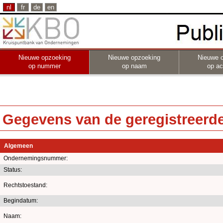
nl
fr
de
en
Nieuwe opzoeking
Nieuwe opzoeking
Nieuwe 
op nummer
op naam
op act
Gegevens van de geregistreerde 
Algemeen
Ondernemingsnummer:
Status:
Rechtstoestand:
Begindatum:
Naam: