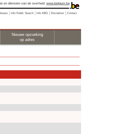
ie en diensten van de overheid:
www.belgium.be
Nieuws
Info Public Search
Info KBO
Disclaimer
Contact
Nieuwe opzoeking
op adres