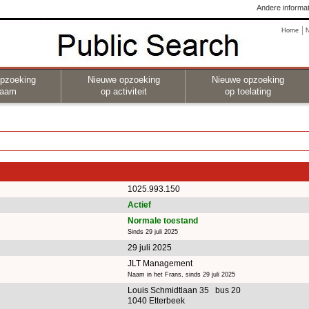
Andere informat
Home
pzoeking
Nieuwe opzoeking
Nieuwe opzoeking
naam
op activiteit
op toelating
1025.993.150
Actief
Normale toestand
Sinds 29 juli 2025
29 juli 2025
JLT Management
Naam in het Frans, sinds 29 juli 2025
Louis Schmidtlaan 35 bus 20
1040 Etterbeek