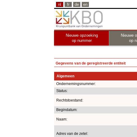
nl
fr
de
en
Nieuwe opzoeking
Nieuwe o
op nummer
op 
Gegevens van de geregistreerde entiteit
Algemeen
Ondernemingsnummer:
Status:
Rechtstoestand:
Begindatum:
Naam:
Adres van de zetel: