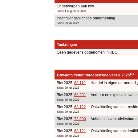
Onderworpen aan btw
Sinds 1 augustus 2025
Inschrijvingsplichtige onderneming
Sinds 29 juli 2025
Toelatingen
Geen gegevens opgenomen in KBO.
(1)
Btw-activiteiten Nacebelcode versie 2025
Btw 2025
68.110
- Handel in eigen onroerend 
Sinds 29 juli 2025
Btw 2025
68.201
- Verhuur en exploitatie van e
Sinds 29 juli 2025
Btw 2025
68.122
- Ontwikkeling van niet-resid
Sinds 29 juli 2025
Btw 2025
73.300
- Activiteiten van adviesburea
Sinds 29 juli 2025
Btw 2025
68.121
- Ontwikkeling van residentië
Sinds 29 juli 2025