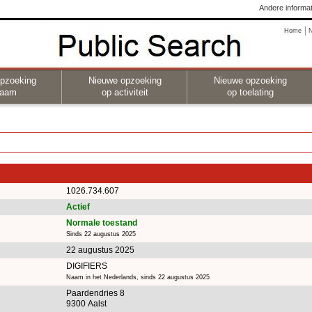
Andere informat
Home
pzoeking
Nieuwe opzoeking
Nieuwe opzoeking
naam
op activiteit
op toelating
1026.734.607
Actief
Normale toestand
Sinds 22 augustus 2025
22 augustus 2025
DIGIFIERS
Naam in het Nederlands, sinds 22 augustus 2025
Paardendries 8
9300 Aalst