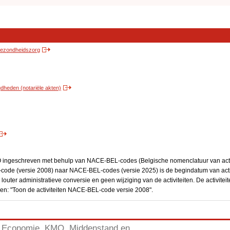
 gezondheidszorg
heden (notariële akten)
BO ingeschreven met behulp van NACE-BEL-codes (Belgische nomenclatuur van activ
code (versie 2008) naar NACE-BEL-codes (versie 2025) is de begindatum van activ
 louter administratieve conversie en geen wijziging van de activiteiten. De activi
kken: "Toon de activiteiten NACE-BEL-code versie 2008".
Economie, KMO, Middenstand en