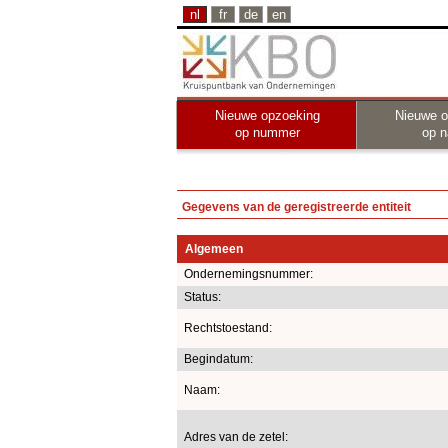
nl
fr
de
en
Nieuwe opzoeking
Nieuwe o
op nummer
op 
Gegevens van de geregistreerde entiteit
Algemeen
Ondernemingsnummer:
Status:
Rechtstoestand:
Begindatum:
Naam:
Adres van de zetel: