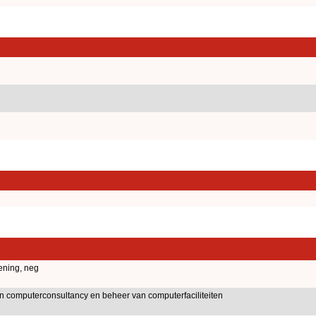
ening, neg
an computerconsultancy en beheer van computerfaciliteiten