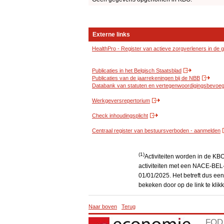
Externe links
HealthPro - Register van actieve zorgverleners in de
Publicaties in het Belgisch Staatsblad
Publicaties van de jaarrekeningen bij de NBB
Databank van statuten en vertegenwoordigingsbevoegd
Werkgeversrepertorium
Check inhoudingsplicht
Centraal register van bestuursverboden - aanmelden
(1)
Activiteiten worden in de K
activiteiten met een NACE-BEL-
01/01/2025. Het betreft dus een
bekeken door op de link te kli
Naar boven
Terug
FOD 