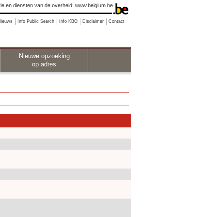
ie en diensten van de overheid:
www.belgium.be
Nieuws
Info Public Search
Info KBO
Disclaimer
Contact
Nieuwe opzoeking
op adres