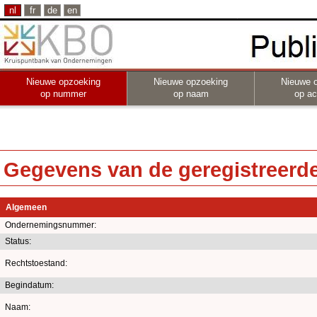
nl
fr
de
en
Nieuwe opzoeking
Nieuwe opzoeking
Nieuwe 
op nummer
op naam
op act
Gegevens van de geregistreerde 
Algemeen
Ondernemingsnummer:
Status:
Rechtstoestand:
Begindatum:
Naam: