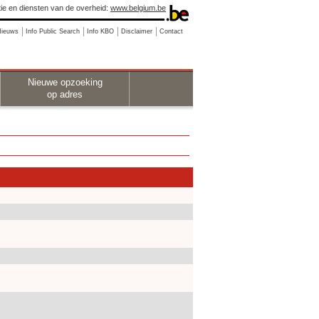
ie en diensten van de overheid:
www.belgium.be
Nieuws
Info Public Search
Info KBO
Disclaimer
Contact
Nieuwe opzoeking
op adres