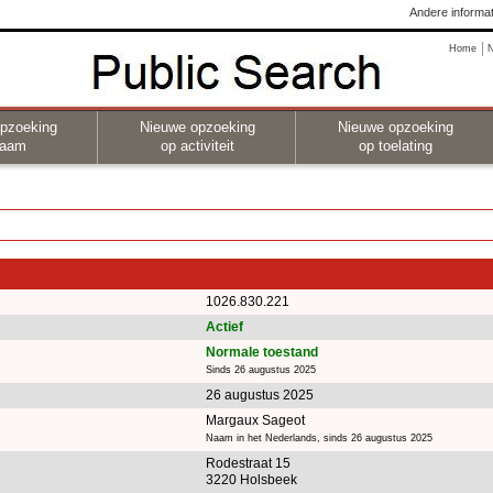
Andere informat
Home
pzoeking
Nieuwe opzoeking
Nieuwe opzoeking
naam
op activiteit
op toelating
1026.830.221
Actief
Normale toestand
Sinds 26 augustus 2025
26 augustus 2025
Margaux Sageot
Naam in het Nederlands, sinds 26 augustus 2025
Rodestraat 15
3220 Holsbeek