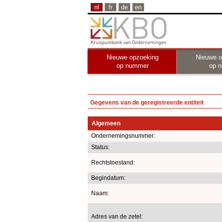
nl
fr
de
en
Nieuwe opzoeking
Nieuwe o
op nummer
op 
Gegevens van de geregistreerde entiteit
Algemeen
Ondernemingsnummer:
Status:
Rechtstoestand:
Begindatum:
Naam:
Adres van de zetel: