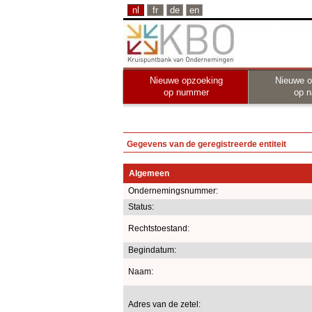
nl
fr
de
en
Nieuwe opzoeking
Nieuwe o
op nummer
op 
Gegevens van de geregistreerde entiteit
Algemeen
Ondernemingsnummer:
Status:
Rechtstoestand:
Begindatum:
Naam:
Adres van de zetel: