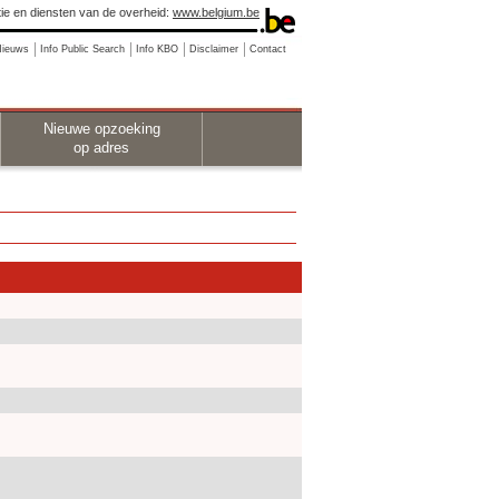
ie en diensten van de overheid:
www.belgium.be
Nieuws
Info Public Search
Info KBO
Disclaimer
Contact
Nieuwe opzoeking
op adres