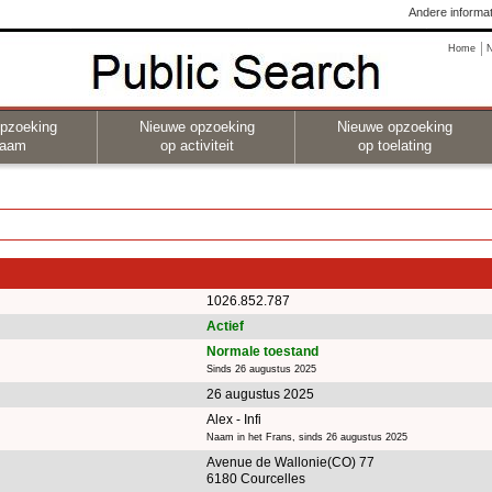
Andere informat
Home
pzoeking
Nieuwe opzoeking
Nieuwe opzoeking
naam
op activiteit
op toelating
1026.852.787
Actief
Normale toestand
Sinds 26 augustus 2025
26 augustus 2025
Alex - Infi
Naam in het Frans, sinds 26 augustus 2025
Avenue de Wallonie(CO) 77
6180 Courcelles