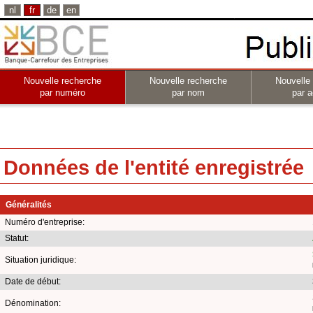
nl
fr
de
en
Nouvelle recherche
Nouvelle recherche
Nouvelle
par numéro
par nom
par a
Données de l'entité enregistrée
Généralités
Numéro d'entreprise:
Statut:
Situation juridique:
Date de début:
Dénomination: