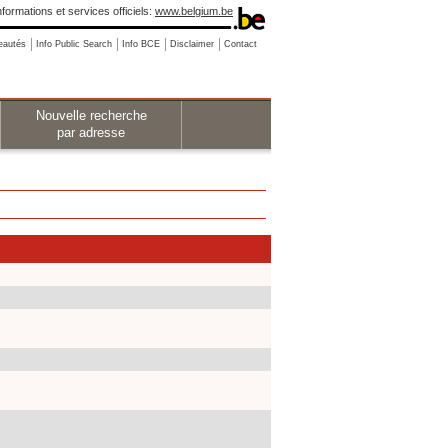
nformations et services officiels:
www.belgium.be
eautés
Info Public Search
Info BCE
Disclaimer
Contact
Nouvelle recherche
par adresse