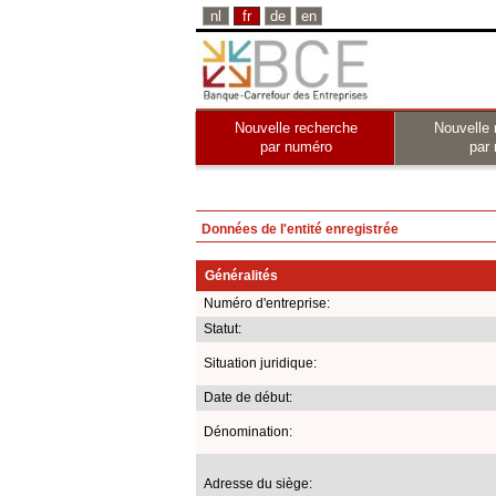
nl
fr
de
en
Nouvelle recherche
Nouvelle 
par numéro
par
Données de l'entité enregistrée
Généralités
Numéro d'entreprise:
Statut:
Situation juridique:
Date de début:
Dénomination:
Adresse du siège: