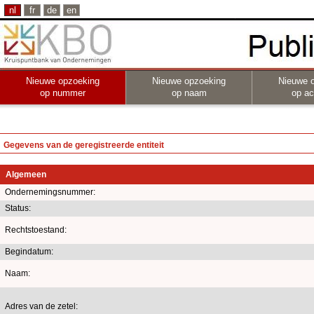
nl
fr
de
en
Nieuwe opzoeking
Nieuwe opzoeking
Nieuwe 
op nummer
op naam
op act
Gegevens van de geregistreerde entiteit
Algemeen
Ondernemingsnummer:
Status:
Rechtstoestand:
Begindatum:
Naam:
Adres van de zetel: