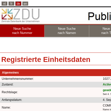
nl
fr
de
en
Neue Suche
Neue Suche
Neue
nach Nummer
nach Namen
nach T
Registrierte Einheitsdaten
Algemeines
Unternehmensnummer:
1027.
Zustand:
Activ
gewöh
Rechtslage:
Seit 4.
Anfangsdatum:
4. Se
COMP
Name:
Name in