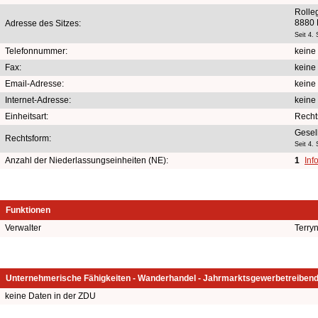
Rolle
8880
Adresse des Sitzes:
Seit 4.
Telefonnummer:
keine
Fax:
keine
Email-Adresse:
keine
Internet-Adresse:
keine
Einheitsart:
Recht
Gesel
Rechtsform:
Seit 4.
Anzahl der Niederlassungseinheiten (NE):
1
Inf
Funktionen
Verwalter
Terry
Unternehmerische Fähigkeiten - Wanderhandel - Jahrmarktsgewerbetreiben
keine Daten in der ZDU