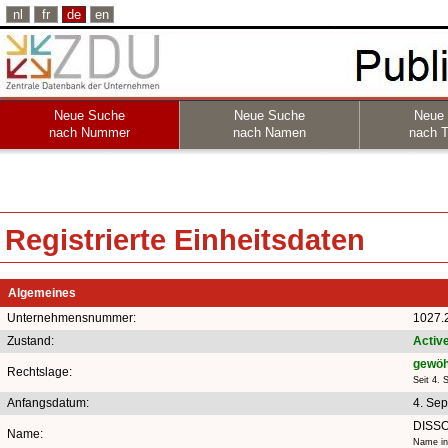
nl
fr
de
en
Neue Suche
Neue Suche
Neue
nach Nummer
nach Namen
nach T
Registrierte Einheitsdaten
Algemeines
Unternehmensnummer:
1027.
Zustand:
Activ
gewöh
Rechtslage:
Seit 4.
Anfangsdatum:
4. Se
DISS
Name:
Name in