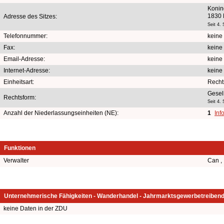
Konin
1830 
Adresse des Sitzes:
Seit 4.
Telefonnummer:
keine
Fax:
keine
Email-Adresse:
keine
Internet-Adresse:
keine
Einheitsart:
Recht
Gesel
Rechtsform:
Seit 4.
Anzahl der Niederlassungseinheiten (NE):
1
Inf
Funktionen
Verwalter
Can ,
Unternehmerische Fähigkeiten - Wanderhandel - Jahrmarktsgewerbetreiben
keine Daten in der ZDU