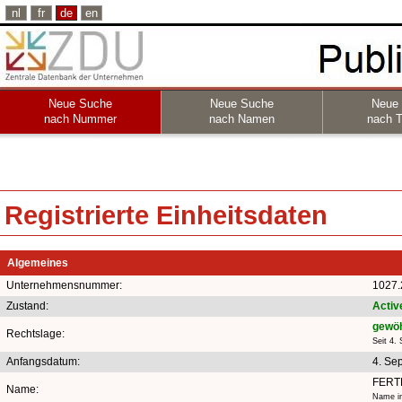
nl
fr
de
en
Neue Suche
Neue Suche
Neue
nach Nummer
nach Namen
nach T
Registrierte Einheitsdaten
Algemeines
Unternehmensnummer:
1027.
Zustand:
Activ
gewöh
Rechtslage:
Seit 4.
Anfangsdatum:
4. Se
FERT
Name:
Name in