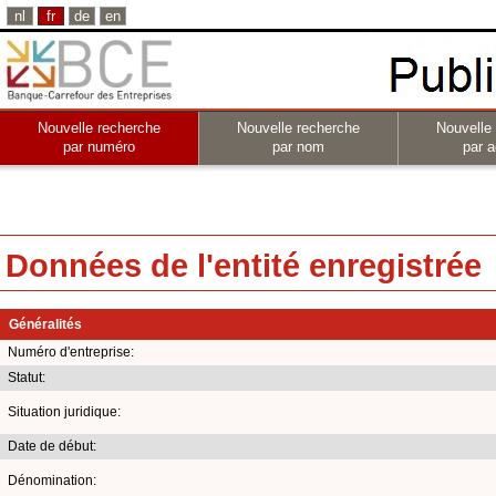
nl
fr
de
en
Nouvelle recherche
Nouvelle recherche
Nouvelle
par numéro
par nom
par a
Données de l'entité enregistrée
Généralités
Numéro d'entreprise:
Statut:
Situation juridique:
Date de début:
Dénomination: