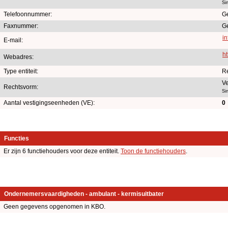
Si
Telefoonnummer:
G
Faxnummer:
G
in
E-mail:
ht
Webadres:
Type entiteit:
R
Ve
Rechtsvorm:
Si
Aantal vestigingseenheden (VE):
0
Functies
Er zijn 6 functiehouders voor deze entiteit.
Toon de functiehouders
.
Ondernemersvaardigheden - ambulant - kermisuitbater
Geen gegevens opgenomen in KBO.