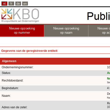
nl
fr
de
en
Nieuwe opzoeking
Nieuwe opzoeking
Nieuwe 
op nummer
op naam
op act
Gegevens van de geregistreerde entiteit
Algemeen
Ondernemingsnummer:
1
Status:
Ac
N
Rechtstoestand:
Si
Begindatum:
4
De
Naam:
Na
R
37
Adres van de zetel: