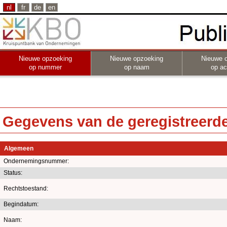
nl
fr
de
en
Nieuwe opzoeking
Nieuwe opzoeking
Nieuwe 
op nummer
op naam
op act
Gegevens van de geregistreerde 
Algemeen
Ondernemingsnummer:
Status:
Rechtstoestand:
Begindatum:
Naam: