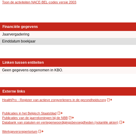
Toon de activiteiten NACE-BEL-codes versie 2003
.
Financiële gegevens
Jaarvergadering
Einddatum boekjaar
Linken tussen entiteiten
Geen gegevens opgenomen in KBO.
Externe links
HealthPro - Register van actieve zorgverleners in de gezondheidszorg
Publicaties in het Belgisch Staatsblad
Publicaties van de jaarrekeningen bij de NBB
Databank van statuten en vertegenwoordigingsbevoegdheden (notariële akten)
Werkgeversrepertorium