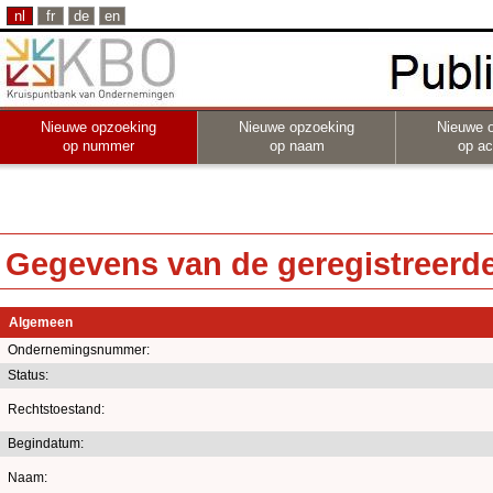
nl
fr
de
en
Nieuwe opzoeking
Nieuwe opzoeking
Nieuwe 
op nummer
op naam
op act
Gegevens van de geregistreerde 
Algemeen
Ondernemingsnummer:
Status:
Rechtstoestand:
Begindatum:
Naam: