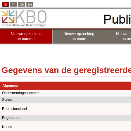
nl
fr
de
en
Nieuwe opzoeking
Nieuwe opzoeking
Nieuwe 
op nummer
op naam
op act
Gegevens van de geregistreerde 
Algemeen
Ondernemingsnummer:
Status:
Rechtstoestand:
Begindatum:
Naam: