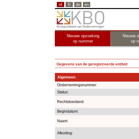
nl
fr
de
en
Nieuwe opzoeking
Nieuwe o
op nummer
op 
Gegevens van de geregistreerde entiteit
Algemeen
Ondernemingsnummer:
Status:
Rechtstoestand:
Begindatum:
Naam:
Afkorting: