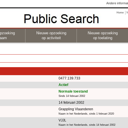
Andere informat
Home
pzoeking
Nieuwe opzoeking
Nieuwe opzoeking
naam
op activiteit
op toelating
0477.139.733
Actief
Normale toestand
Sinds 14 februari 2002
14 februari 2002
Grappling Vlaanderen
Naam in het Nederlands, sinds 1 februari 2020
VJJL
Naam in het Nederlands, sinds 14 februari 2002