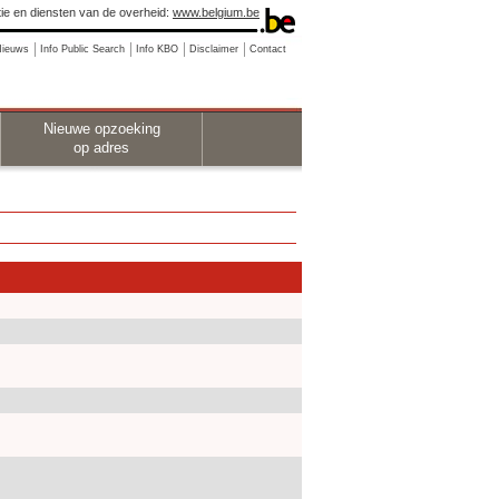
ie en diensten van de overheid:
www.belgium.be
Nieuws
Info Public Search
Info KBO
Disclaimer
Contact
Nieuwe opzoeking
op adres