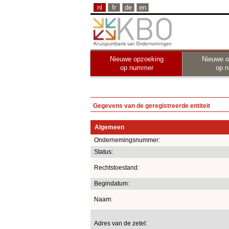
nl
fr
de
en
Nieuwe opzoeking
Nieuwe o
op nummer
op 
Gegevens van de geregistreerde entiteit
Algemeen
Ondernemingsnummer:
Status:
Rechtstoestand:
Begindatum:
Naam:
Adres van de zetel: