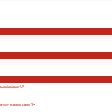
 gezondheidszorg
heden (notariële akten)