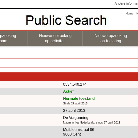
Andere informat
Home
pzoeking
Nieuwe opzoeking
Nieuwe opzoeking
naam
op activiteit
op toelating
0534.540.274
Actief
Normale toestand
Sinds 27 april 2013
27 april 2013
De Vergunning
Naam in het Nederlands, sinds 27 april 2013
Meibloemstraat 86
9000 Gent