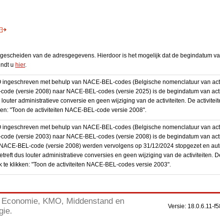
escheiden van de adresgegevens. Hierdoor is het mogelijk dat de begindatum van 
indt u
hier
.
BO ingeschreven met behulp van NACE-BEL-codes (Belgische nomenclatuur van activ
code (versie 2008) naar NACE-BEL-codes (versie 2025) is de begindatum van activ
 louter administratieve conversie en geen wijziging van de activiteiten. De activi
kken: "Toon de activiteiten NACE-BEL-code versie 2008".
BO ingeschreven met behulp van NACE-BEL-codes (Belgische nomenclatuur van activ
code (versie 2003) naar NACE-BEL-codes (versie 2008) is de begindatum van activ
en NACE-BEL-code (versie 2008) werden vervolgens op 31/12/2024 stopgezet en a
treft dus louter administratieve conversies en geen wijziging van de activiteiten. 
 te klikken: "Toon de activiteiten NACE-BEL-codes versie 2003".
Economie, KMO, Middenstand en
Versie: 18.0.6.11
gie.