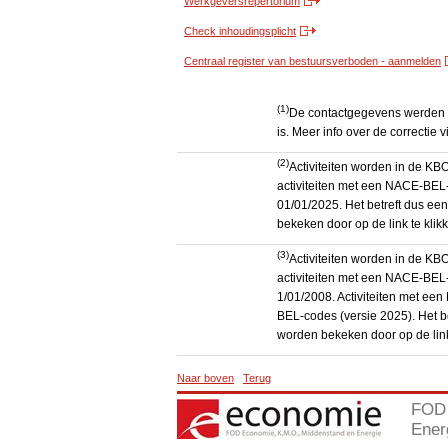
Werkgeversrepertorium
Check inhoudingsplicht
Centraal register van bestuursverboden - aanmelden
(1)
De contactgegevens werden g
is. Meer info over de correctie v
(2)
Activiteiten worden in de K
activiteiten met een NACE-BEL-
01/01/2025. Het betreft dus een
bekeken door op de link te kli
(3)
Activiteiten worden in de K
activiteiten met een NACE-BEL-
1/01/2008. Activiteiten met e
BEL-codes (versie 2025). Het be
worden bekeken door op de link
Naar boven
Terug
FOD 
Ener