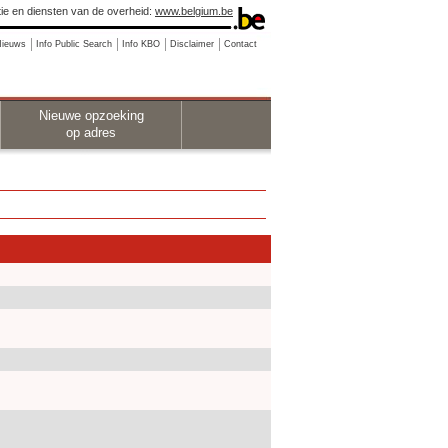
ie en diensten van de overheid:
www.belgium.be
Nieuws
Info Public Search
Info KBO
Disclaimer
Contact
Nieuwe opzoeking
op adres