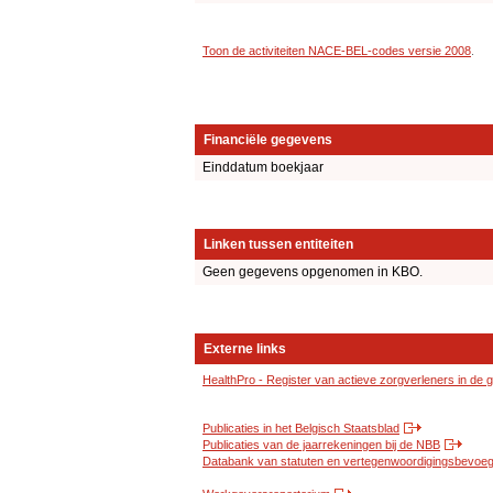
Toon de activiteiten NACE-BEL-codes versie 2008
.
Financiële gegevens
Einddatum boekjaar
Linken tussen entiteiten
Geen gegevens opgenomen in KBO.
Externe links
HealthPro - Register van actieve zorgverleners in de
Publicaties in het Belgisch Staatsblad
Publicaties van de jaarrekeningen bij de NBB
Databank van statuten en vertegenwoordigingsbevoegd