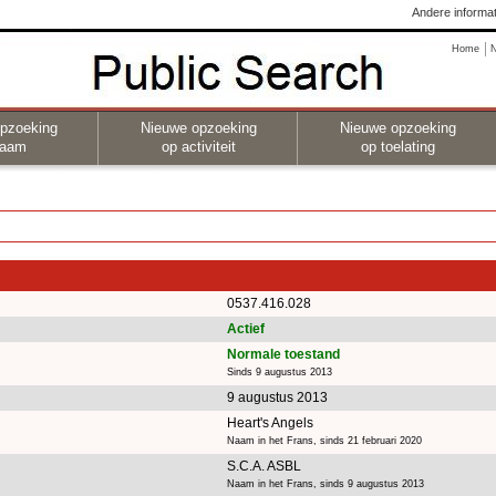
Andere informat
Home
pzoeking
Nieuwe opzoeking
Nieuwe opzoeking
naam
op activiteit
op toelating
0537.416.028
Actief
Normale toestand
Sinds 9 augustus 2013
9 augustus 2013
Heart's Angels
Naam in het Frans, sinds 21 februari 2020
S.C.A. ASBL
Naam in het Frans, sinds 9 augustus 2013