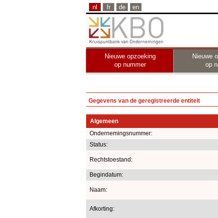
nl
fr
de
en
Nieuwe opzoeking
Nieuwe o
op nummer
op 
Gegevens van de geregistreerde entiteit
Algemeen
Ondernemingsnummer:
Status:
Rechtstoestand:
Begindatum:
Naam:
Afkorting: