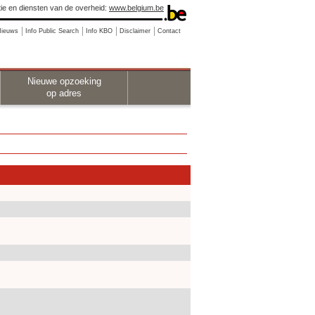
ie en diensten van de overheid:
www.belgium.be
Nieuws
Info Public Search
Info KBO
Disclaimer
Contact
Nieuwe opzoeking
op adres