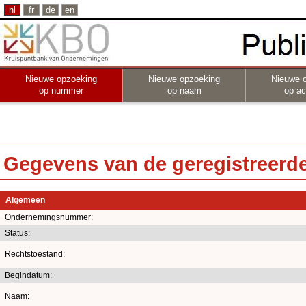
nl
fr
de
en
Nieuwe opzoeking
Nieuwe opzoeking
Nieuwe 
op nummer
op naam
op act
Gegevens van de geregistreerde 
Algemeen
Ondernemingsnummer:
Status:
Rechtstoestand:
Begindatum:
Naam: