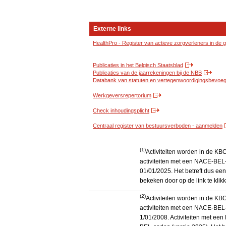
Externe links
HealthPro - Register van actieve zorgverleners in de
Publicaties in het Belgisch Staatsblad
Publicaties van de jaarrekeningen bij de NBB
Databank van statuten en vertegenwoordigingsbevoegd
Werkgeversrepertorium
Check inhoudingsplicht
Centraal register van bestuursverboden - aanmelden
(1)
Activiteiten worden in de K
activiteiten met een NACE-BEL-
01/01/2025. Het betreft dus een
bekeken door op de link te kli
(2)
Activiteiten worden in de K
activiteiten met een NACE-BEL-
1/01/2008. Activiteiten met e