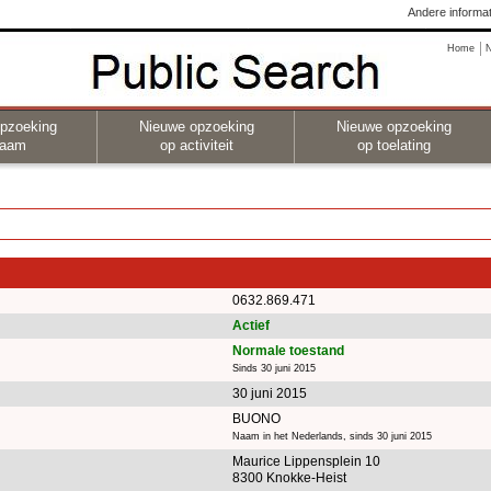
Andere informat
Home
pzoeking
Nieuwe opzoeking
Nieuwe opzoeking
naam
op activiteit
op toelating
0632.869.471
Actief
Normale toestand
Sinds 30 juni 2015
30 juni 2015
BUONO
Naam in het Nederlands, sinds 30 juni 2015
Maurice Lippensplein 10
8300 Knokke-Heist