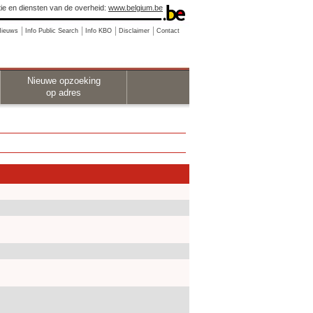
ie en diensten van de overheid:
www.belgium.be
Nieuws
Info Public Search
Info KBO
Disclaimer
Contact
Nieuwe opzoeking
op adres