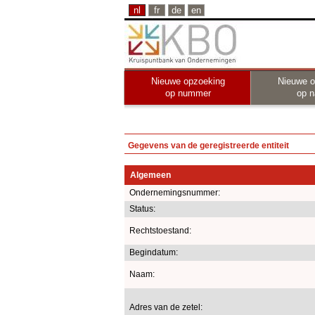
nl
fr
de
en
Nieuwe opzoeking
Nieuwe o
op nummer
op 
Gegevens van de geregistreerde entiteit
Algemeen
Ondernemingsnummer:
Status:
Rechtstoestand:
Begindatum:
Naam:
Adres van de zetel: