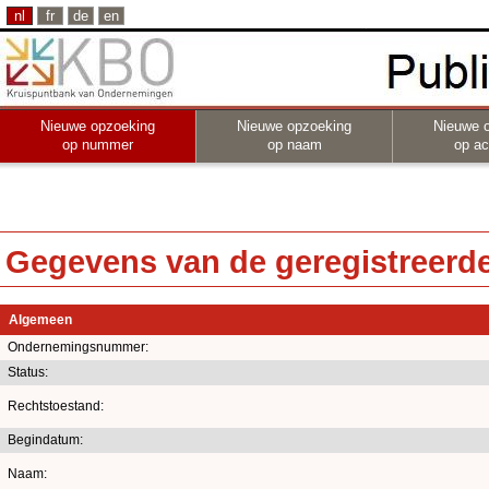
nl
fr
de
en
Nieuwe opzoeking
Nieuwe opzoeking
Nieuwe 
op nummer
op naam
op act
Gegevens van de geregistreerde 
Algemeen
Ondernemingsnummer:
Status:
Rechtstoestand:
Begindatum:
Naam: