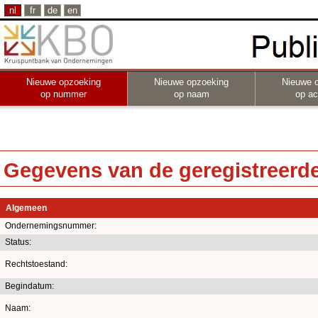
nl
fr
de
en
Nieuwe opzoeking
Nieuwe opzoeking
Nieuwe 
op nummer
op naam
op act
Gegevens van de geregistreerde 
Algemeen
Ondernemingsnummer:
Status:
Rechtstoestand:
Begindatum:
Naam: