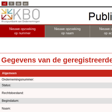
nl
fr
de
en
Nieuwe opzoeking
Nieuwe opzoeking
Nieuwe 
op nummer
op naam
op act
Gegevens van de geregistreerde 
Algemeen
Ondernemingsnummer:
Status:
Rechtstoestand:
Begindatum:
Naam: