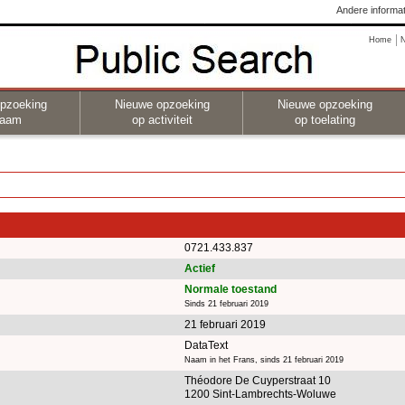
Andere informat
Home
pzoeking
Nieuwe opzoeking
Nieuwe opzoeking
naam
op activiteit
op toelating
0721.433.837
Actief
Normale toestand
Sinds 21 februari 2019
21 februari 2019
DataText
Naam in het Frans, sinds 21 februari 2019
Théodore De Cuyperstraat 10
1200 Sint-Lambrechts-Woluwe