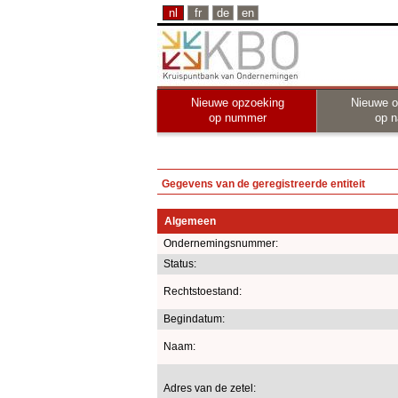
nl
fr
de
en
Nieuwe opzoeking
Nieuwe o
op nummer
op 
Gegevens van de geregistreerde entiteit
Algemeen
Ondernemingsnummer:
Status:
Rechtstoestand:
Begindatum:
Naam:
Adres van de zetel: