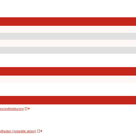
 gezondheidszorg
heden (notariële akten)