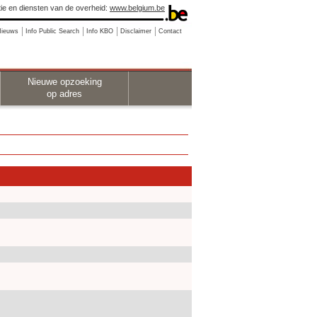
ie en diensten van de overheid:
www.belgium.be
Nieuws
Info Public Search
Info KBO
Disclaimer
Contact
Nieuwe opzoeking
op adres