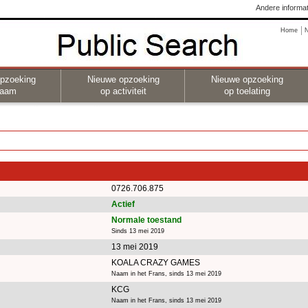
Andere informat
Home
pzoeking
Nieuwe opzoeking
Nieuwe opzoeking
naam
op activiteit
op toelating
0726.706.875
Actief
Normale toestand
Sinds 13 mei 2019
13 mei 2019
KOALA CRAZY GAMES
Naam in het Frans, sinds 13 mei 2019
KCG
Naam in het Frans, sinds 13 mei 2019