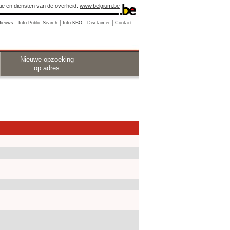
ie en diensten van de overheid:
www.belgium.be
Nieuws
Info Public Search
Info KBO
Disclaimer
Contact
Nieuwe opzoeking
op adres