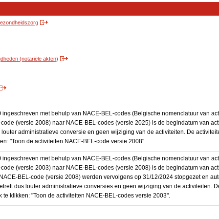
 gezondheidszorg
heden (notariële akten)
BO ingeschreven met behulp van NACE-BEL-codes (Belgische nomenclatuur van activ
code (versie 2008) naar NACE-BEL-codes (versie 2025) is de begindatum van activ
 louter administratieve conversie en geen wijziging van de activiteiten. De activi
kken: "Toon de activiteiten NACE-BEL-code versie 2008".
BO ingeschreven met behulp van NACE-BEL-codes (Belgische nomenclatuur van activ
code (versie 2003) naar NACE-BEL-codes (versie 2008) is de begindatum van activ
en NACE-BEL-code (versie 2008) werden vervolgens op 31/12/2024 stopgezet en a
treft dus louter administratieve conversies en geen wijziging van de activiteiten. 
 te klikken: "Toon de activiteiten NACE-BEL-codes versie 2003".