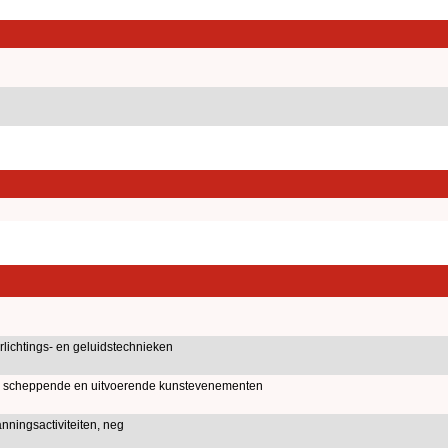
lichtings- en geluidstechnieken
n scheppende en uitvoerende kunstevenementen
nningsactiviteiten, neg