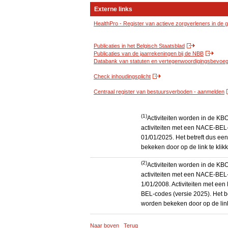
Externe links
HealthPro - Register van actieve zorgverleners in de
Publicaties in het Belgisch Staatsblad
Publicaties van de jaarrekeningen bij de NBB
Databank van statuten en vertegenwoordigingsbevoegd
Check inhoudingsplicht
Centraal register van bestuursverboden - aanmelden
(1)
Activiteiten worden in de K
activiteiten met een NACE-BEL-
01/01/2025. Het betreft dus een
bekeken door op de link te kli
(2)
Activiteiten worden in de K
activiteiten met een NACE-BEL-
1/01/2008. Activiteiten met e
BEL-codes (versie 2025). Het be
worden bekeken door op de link
Naar boven
Terug