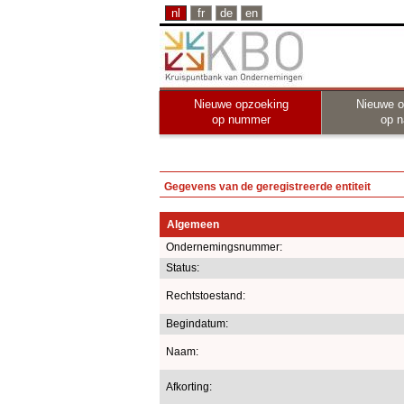
nl
fr
de
en
Nieuwe opzoeking
Nieuwe o
op nummer
op 
Gegevens van de geregistreerde entiteit
Algemeen
Ondernemingsnummer:
Status:
Rechtstoestand:
Begindatum:
Naam:
Afkorting: