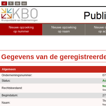
nl
fr
de
en
Nieuwe opzoeking
Nieuwe opzoeking
Nieuwe 
op nummer
op naam
op act
Gegevens van de geregistreerde 
Algemeen
Ondernemingsnummer:
07
Status:
Ac
No
Rechtstoestand:
Sin
Begindatum:
27
Th
Naam:
Naa