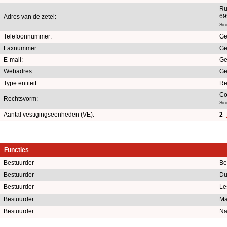
Ru
69
Adres van de zetel:
Sin
Telefoonnummer:
Ge
Faxnummer:
Ge
E-mail:
Ge
Webadres:
Ge
Type entiteit:
Re
Co
Rechtsvorm:
Sin
Aantal vestigingseenheden (VE):
2
Functies
Bestuurder
Be
Bestuurder
Du
Bestuurder
Le
Bestuurder
Ma
Bestuurder
Na