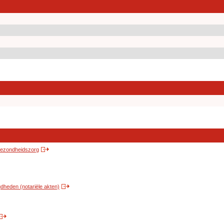
 gezondheidszorg
heden (notariële akten)