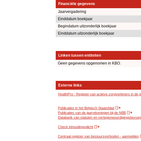
Financiële gegevens
Jaarvergadering
Einddatum boekjaar
Begindatum uitzonderlijk boekjaar
Einddatum uitzonderlijk boekjaar
Linken tussen entiteiten
Geen gegevens opgenomen in KBO.
Externe links
HealthPro - Register van actieve zorgverleners in de
Publicaties in het Belgisch Staatsblad
Publicaties van de jaarrekeningen bij de NBB
Databank van statuten en vertegenwoordigingsbevoegd
Check inhoudingsplicht
Centraal register van bestuursverboden - aanmelden