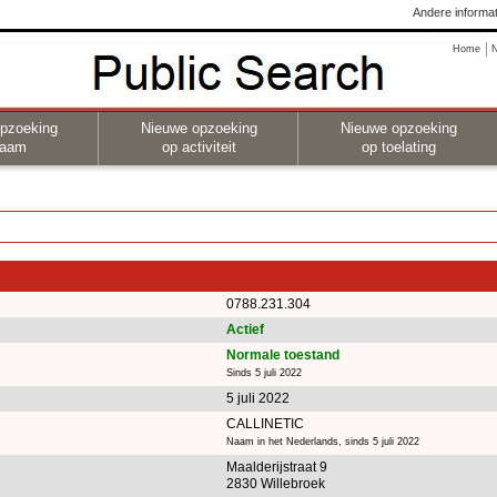
Andere informat
Home
pzoeking
Nieuwe opzoeking
Nieuwe opzoeking
naam
op activiteit
op toelating
0788.231.304
Actief
Normale toestand
Sinds 5 juli 2022
5 juli 2022
CALLINETIC
Naam in het Nederlands, sinds 5 juli 2022
Maalderijstraat 9
2830 Willebroek