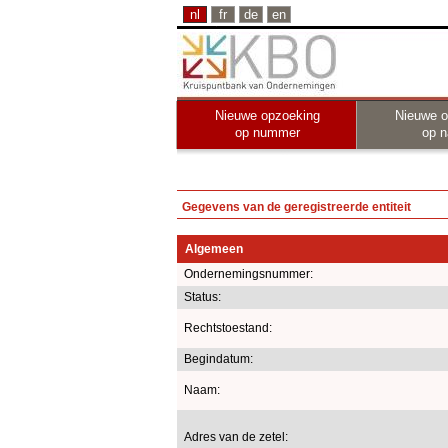
nl
fr
de
en
Nieuwe opzoeking
Nieuwe o
op nummer
op 
Gegevens van de geregistreerde entiteit
Algemeen
Ondernemingsnummer:
Status:
Rechtstoestand:
Begindatum:
Naam:
Adres van de zetel: