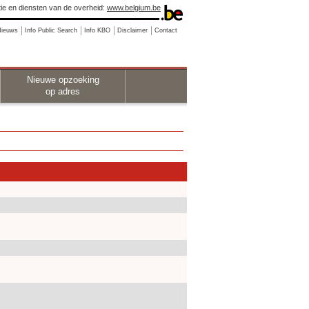
ie en diensten van de overheid:
www.belgium.be
Nieuws
Info Public Search
Info KBO
Disclaimer
Contact
Nieuwe opzoeking
op adres