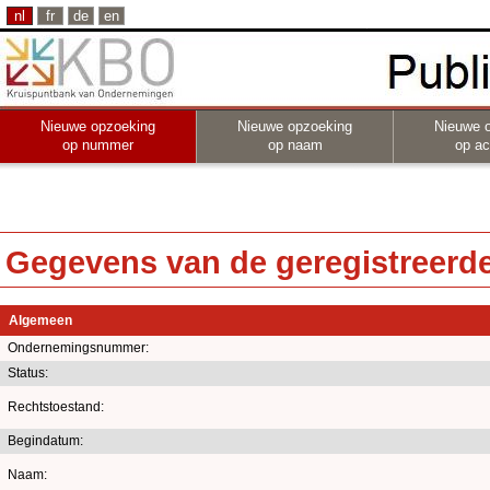
nl
fr
de
en
Nieuwe opzoeking
Nieuwe opzoeking
Nieuwe 
op nummer
op naam
op act
Gegevens van de geregistreerde 
Algemeen
Ondernemingsnummer:
Status:
Rechtstoestand:
Begindatum:
Naam: