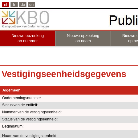
nl
fr
de
en
Nieuwe opzoeking
Nieuwe opzoeking
Nieuwe 
op nummer
op naam
op act
Vestigingseenheidsgegevens
Algemeen
Ondernemingsnummer:
Status van de entiteit:
Nummer van de vestigingseenheid:
Status van de vestigingseenheid:
Begindatum:
Naam van de vestigingseenheid: