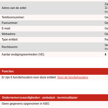
Za
11
Adres van de zetel:
Sin
Telefoonnummer:
Ge
Faxnummer:
Ge
E-mail:
Ge
Webadres:
Ge
Type entiteit:
Re
Ve
Rechtsvorm:
Sin
Aantal vestigingseenheden (VE):
4
Functies
Er zijn 6 functiehouders voor deze entiteit.
Toon de functiehouders
.
Ondernemersvaardigheden - ambulant - kermisuitbater
Geen gegevens opgenomen in KBO.