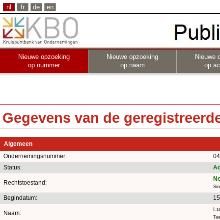
nl
fr
de
en
Nieuwe opzoeking
Nieuwe opzoeking
Nieuwe 
op nummer
op naam
op act
Gegevens van de geregistreerde 
Algemeen
Ondernemingsnummer:
04
Status:
Ac
No
Rechtstoestand:
Sin
Begindatum:
15
Lu
Naam:
Taa