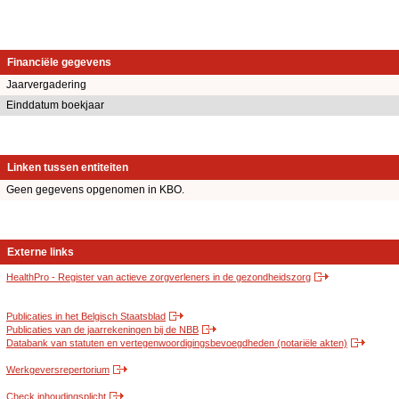
Financiële gegevens
Jaarvergadering
Einddatum boekjaar
Linken tussen entiteiten
Geen gegevens opgenomen in KBO.
Externe links
HealthPro - Register van actieve zorgverleners in de gezondheidszorg
Publicaties in het Belgisch Staatsblad
Publicaties van de jaarrekeningen bij de NBB
Databank van statuten en vertegenwoordigingsbevoegdheden (notariële akten)
Werkgeversrepertorium
Check inhoudingsplicht