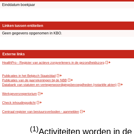
Einddatum boekjaar
Linken tussen entiteiten
Geen gegevens opgenomen in KBO.
Externe links
HealthPro - Register van actieve zorgverleners in de gezondheidszorg
Publicaties in het Belgisch Staatsblad
Publicaties van de jaarrekeningen bij de NBB
Databank van statuten en vertegenwoordigingsbevoegdheden (notariële akten)
Werkgeversrepertorium
Check inhoudingsplicht
Centraal register van bestuursverboden - aanmelden
(1)
Activiteiten worden in 