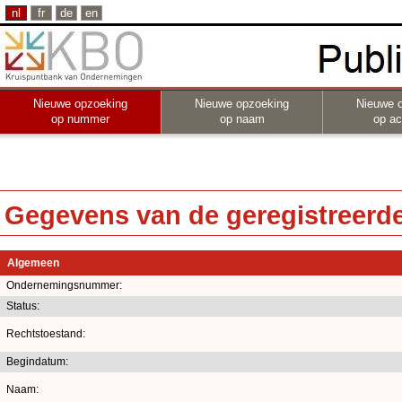
nl
fr
de
en
Nieuwe opzoeking
Nieuwe opzoeking
Nieuwe 
op nummer
op naam
op act
Gegevens van de geregistreerde 
Algemeen
Ondernemingsnummer:
Status:
Rechtstoestand:
Begindatum:
Naam: