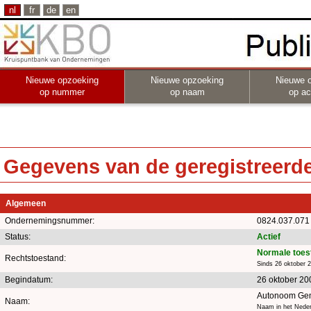
nl
fr
de
en
Nieuwe opzoeking
Nieuwe opzoeking
Nieuwe 
op nummer
op naam
op act
Gegevens van de geregistreerde 
Algemeen
Ondernemingsnummer:
0824.037.071
Status:
Actief
Normale toes
Rechtstoestand:
Sinds 26 oktober 
Begindatum:
26 oktober 20
Autonoom Geme
Naam:
Naam in het Neder