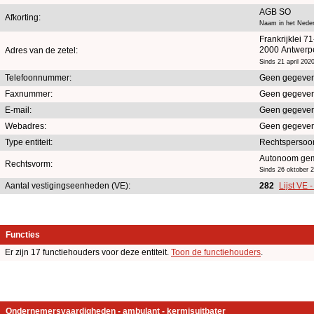
AGB SO
Afkorting:
Naam in het Neder
Frankrijklei 7
2000 Antwerp
Adres van de zetel:
Sinds 21 april 202
Telefoonnummer:
Geen gegeven
Faxnummer:
Geen gegeven
E-mail:
Geen gegeven
Webadres:
Geen gegeven
Type entiteit:
Rechtspersoo
Autonoom gem
Rechtsvorm:
Sinds 26 oktober 
Aantal vestigingseenheden (VE):
282
Lijst VE 
Functies
Er zijn 17 functiehouders voor deze entiteit.
Toon de functiehouders
.
Ondernemersvaardigheden - ambulant - kermisuitbater