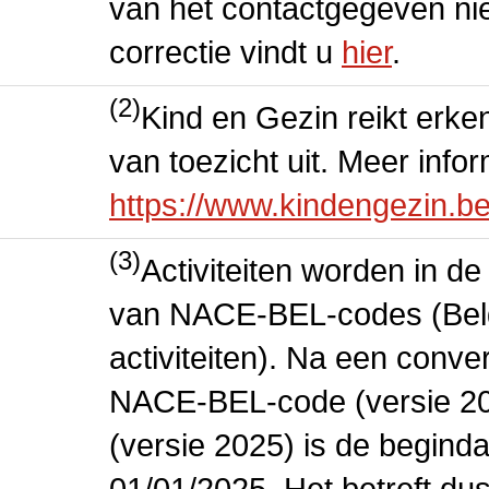
van het contactgegeven niet
correctie vindt u
hier
.
(2)
Kind en Gezin reikt erke
van toezicht uit. Meer info
https://www.kindengezin.b
(3)
Activiteiten worden in 
van NACE-BEL-codes (Bel
activiteiten). Na een conve
NACE-BEL-code (versie 2
(versie 2025) is de beginda
01/01/2025. Het betreft dus