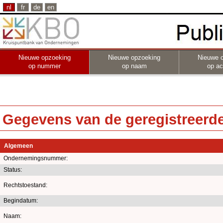
nl
fr
de
en
Nieuwe opzoeking
Nieuwe opzoeking
Nieuwe 
op nummer
op naam
op act
Gegevens van de geregistreerde 
Algemeen
Ondernemingsnummer:
Status:
Rechtstoestand:
Begindatum:
Naam: