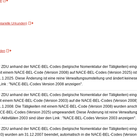
te
tarielle Urkunden)
lden
er ZDU anhand der NACE-BEL-Codes (belgische Nomenklatur der Tätigkeiten) einge
it einem NACE-BEL-Code (Version 2008) auf NACE-BEL-Codes (Version 2025) ist
 1.1.2025. Diese Änderung ist eine reine Verwaltungsumstellung und ändert keinesw
n Link : "NACE-BEL-Codes Version 2008 anzeigen".
er ZDU anhand der NACE-BEL-Codes (belgische Nomenklatur der Tätigkeiten) eing
it einem NACE-BEL-Code (Version 2003) auf die NACE-BEL-Codes (Version 2008) 
r 1.1.2008. Die Tätigkeiten mit einem NACE-BEL-Code (Version 2008) wurden ansc
ACE-BEL-Codes (Version 2025) umgewandelt. Diese Änderung ist reine Verwaltun
e Aktivitäten 2003 sind über den Link : "NACE-BEL-Codes Version 2003 anzeigen".
er ZDU anhand der NACE-BEL-Codes (belgische Nomenklatur der Tätigkeiten) einge
) wurden am 31.12.2007 beendet, automatisch in die NACE-BEL-Codes (Version