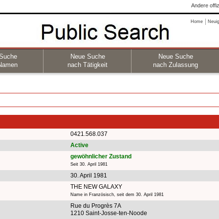
Andere offi
Home
Neuig
Suche
Neue Suche
Neue Suche
Namen
nach Tätigkeit
nach Zulassung
0421.568.037
Active
gewöhnlicher Zustand
Seit 30. April 1981
30. April 1981
THE NEW GALAXY
Name in Französisch, seit dem 30. April 1981
Rue du Progrès 7A
1210 Saint-Josse-ten-Noode