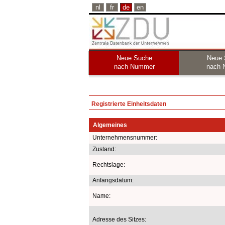
nl
fr
de
en
Neue Suche
Neue 
nach Nummer
nach 
Registrierte Einheitsdaten
Algemeines
Unternehmensnummer:
Zustand:
Rechtslage:
Anfangsdatum:
Name:
Adresse des Sitzes: