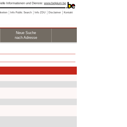
zielle Informationen und Dienste:
www.belgium.be
keiten
Info Public Search
Info ZDU
Disclaimer
Kontakt
Neue Suche
nach Adresse