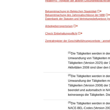
HealthPro - Register der aktiven Gesundheitsfachkräf
Bekanntmachung im Belgischen Staatsblatt
Bekanntmachung des Jahresabschlüsse der NBB
Datenbank der Statuten und Vertretungsbefugnisse (no
Arbeitgeberrepertorium
Check Einbehaltungspflicht
Zentralregister der Geschäftsführungsverbote - anme
(1)
Die Tätigkeiten werden in d
Umwandlung von Tätigkeiten m
Tätigkeiten (Version 2025) der
Aktivitäten 2008 sind über de
(2)
Die Tätigkeiten werden in d
Umwandlung der Tätigkeiten m
Tätigkeiten (Version 2008) de
beendet und automatisch in N
keineswegs die Tätigkeiten. Di
(3)
Die Tätigkeiten werden in d
NACE-BEL-Codes (Version 2003