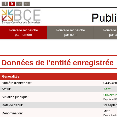
nl
fr
de
en
Nouvelle recherche
Nouvelle recherche
Nouvelle
par numéro
par nom
par a
Données de l'entité enregistrée
Généralités
Numéro d'entreprise:
0435.488
Statut:
Actif
Ouverture
Situation juridique:
Depuis le 3
Date de début:
29 septe
MxC
Dénomination:
Dénomination