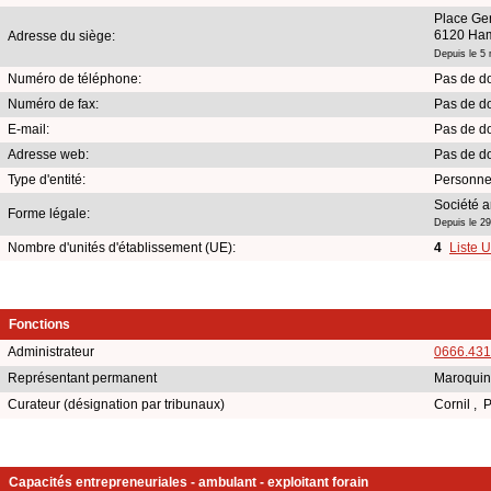
Place Ge
6120 Ham
Adresse du siège:
Depuis le 5
Numéro de téléphone:
Pas de d
Numéro de fax:
Pas de d
E-mail:
Pas de d
Adresse web:
Pas de d
Type d'entité:
Personne
Société 
Forme légale:
Depuis le 2
Nombre d'unités d'établissement (UE):
4
Liste 
Fonctions
Administrateur
0666.431
Représentant permanent
Maroquin
Curateur (désignation par tribunaux)
Cornil , 
Capacités entrepreneuriales - ambulant - exploitant forain