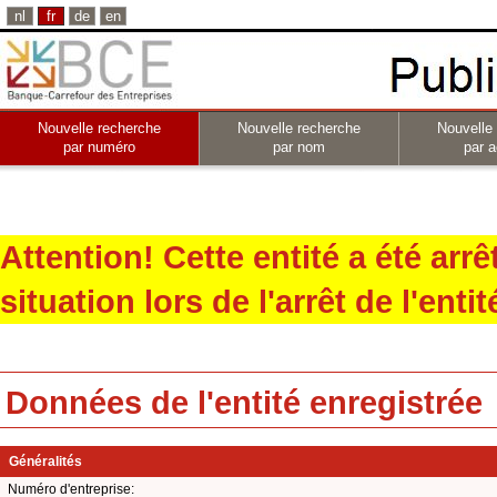
nl
fr
de
en
Nouvelle recherche
Nouvelle recherche
Nouvelle
par numéro
par nom
par a
Attention! Cette entité a été arr
situation lors de l'arrêt de l'entit
Données de l'entité enregistrée
Généralités
Numéro d'entreprise: