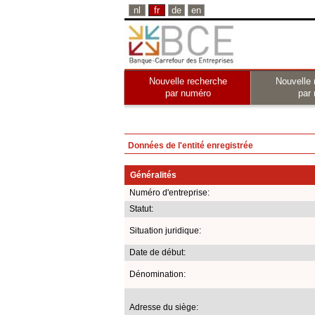
nl
fr
de
en
Nouvelle recherche
Nouvelle 
par numéro
par
Données de l'entité enregistrée
Généralités
Numéro d'entreprise:
Statut:
Situation juridique:
Date de début:
Dénomination:
Adresse du siège: