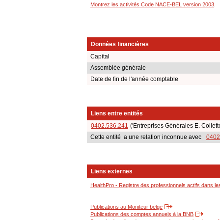
Montrez les activités Code NACE-BEL version 2003
.
Données financières
Capital
Assemblée générale
Date de fin de l'année comptable
Liens entre entités
0402.536.241
('Entreprises Générales E. Collette
Cette entité a une relation inconnue avec
0402
Liens externes
HealthPro - Registre des professionnels actifs dans le
Publications au Moniteur belge
Publications des comptes annuels à la BNB