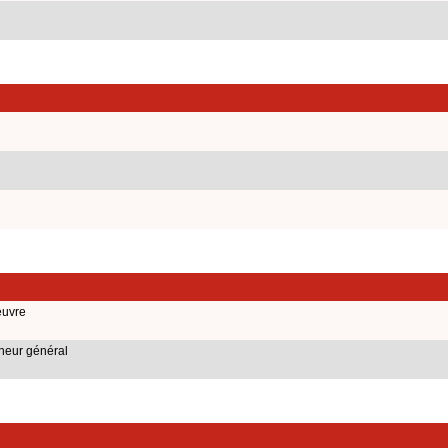
euvre
eneur général