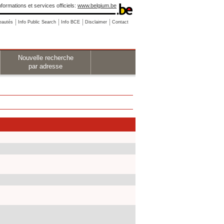
nformations et services officiels:
www.belgium.be
eautés
Info Public Search
Info BCE
Disclaimer
Contact
Nouvelle recherche
par adresse