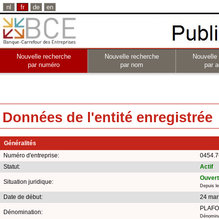
nl
fr
de
en
Nouvelle recherche
Nouvelle recherche
Nouvelle
par numéro
par nom
par a
Données de l'entité enregistrée
Généralités
Numéro d'entreprise:
0454.7
Statut:
Actif
Ouvertu
Situation juridique:
Depuis le
Date de début:
24 mar
PLAFO
Dénomination:
Dénomina