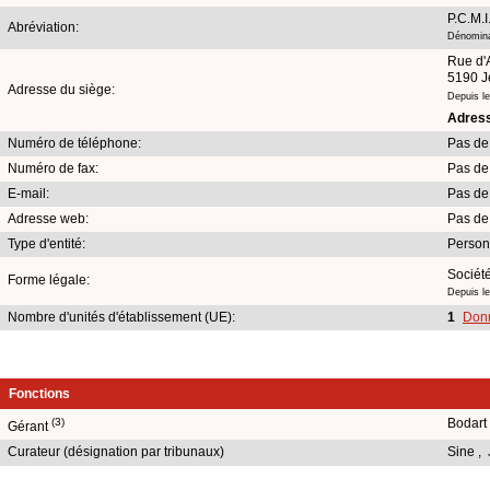
P.C.M.I
Abréviation:
Dénomina
Rue d'
5190 
Adresse du siège:
Depuis l
Adress
Numéro de téléphone:
Pas de
Numéro de fax:
Pas de
E-mail:
Pas de
Adresse web:
Pas de
Type d'entité:
Person
Société
Forme légale:
Depuis l
Nombre d'unités d'établissement (UE):
1
Donn
Fonctions
(3)
Bodart
Gérant
Curateur (désignation par tribunaux)
Sine ,