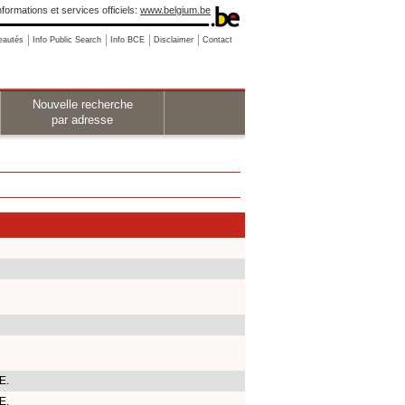
nformations et services officiels:
www.belgium.be
eautés
Info Public Search
Info BCE
Disclaimer
Contact
Nouvelle recherche
par adresse
E.
E.