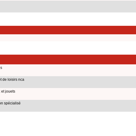
es
t de loisirs nca
et jouets
n spécialisé