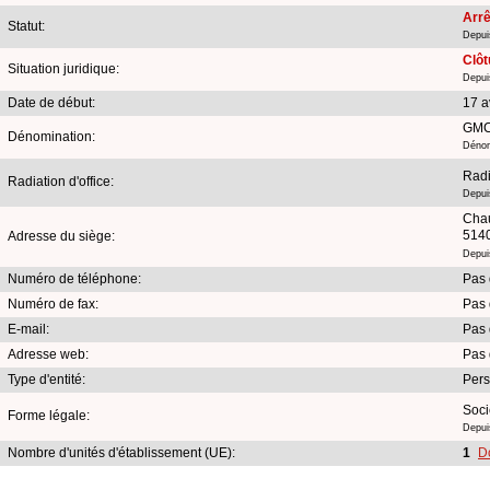
Arrê
Statut:
Depui
Clôt
Situation juridique:
Depui
Date de début:
17 a
GMC
Dénomination:
Dénom
Radi
Radiation d'office:
Depui
Chau
5140
Adresse du siège:
Depui
Numéro de téléphone:
Pas 
Numéro de fax:
Pas 
E-mail:
Pas 
Adresse web:
Pas 
Type d'entité:
Per
Soci
Forme légale:
Depuis
Nombre d'unités d'établissement (UE):
1
D