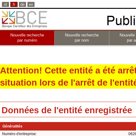
nl
fr
de
en
Nouvelle recherche
Nouvelle recherche
Nouvelle
par numéro
par nom
par a
Attention! Cette entité a été arr
situation lors de l'arrêt de l'entit
Données de l'entité enregistrée
Généralités
Numéro d'entreprise:
062