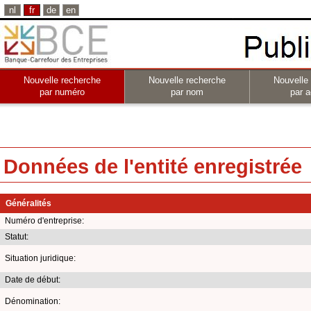
nl
fr
de
en
Nouvelle recherche
Nouvelle recherche
Nouvelle
par numéro
par nom
par a
Données de l'entité enregistrée
Généralités
Numéro d'entreprise:
Statut:
Situation juridique:
Date de début:
Dénomination: