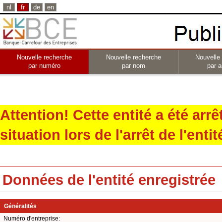
nl
fr
de
en
Nouvelle recherche
Nouvelle recherche
Nouvelle
par numéro
par nom
par a
Attention! Cette entité a été arr
situation lors de l'arrêt de l'entit
Données de l'entité enregistrée
Généralités
Numéro d'entreprise: