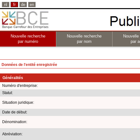
nl
fr
de
en
Nouvelle recherche
Nouvelle recherche
Nouvelle
par numéro
par nom
par a
Données de l'entité enregistrée
Généralités
Numéro d'entreprise:
Statut:
Situation juridique:
Date de début:
Dénomination:
Abréviation: