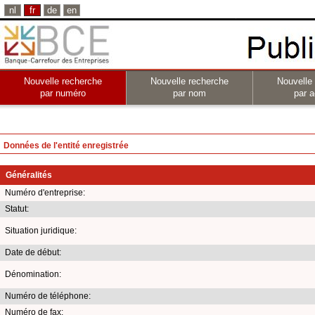
nl
fr
de
en
Nouvelle recherche
Nouvelle recherche
Nouvelle
par numéro
par nom
par a
Données de l'entité enregistrée
Généralités
Numéro d'entreprise:
Statut:
Situation juridique:
Date de début:
Dénomination:
Numéro de téléphone:
Numéro de fax: