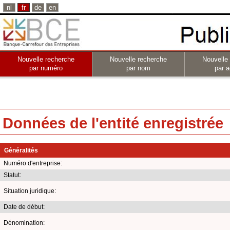
nl
fr
de
en
Nouvelle recherche
Nouvelle recherche
Nouvelle
par numéro
par nom
par a
Données de l'entité enregistrée
Généralités
Numéro d'entreprise:
Statut:
Situation juridique:
Date de début:
Dénomination: