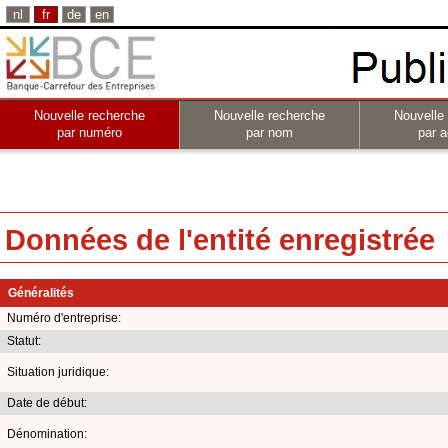
nl
fr
de
en
Nouvelle recherche
Nouvelle recherche
Nouvelle
par numéro
par nom
par a
Données de l'entité enregistrée
Généralités
Numéro d'entreprise:
Statut:
Situation juridique:
Date de début:
Dénomination: