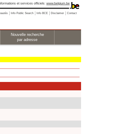
nformations et services officiels:
www.belgium.be
eautés
Info Public Search
Info BCE
Disclaimer
Contact
Nouvelle recherche
par adresse