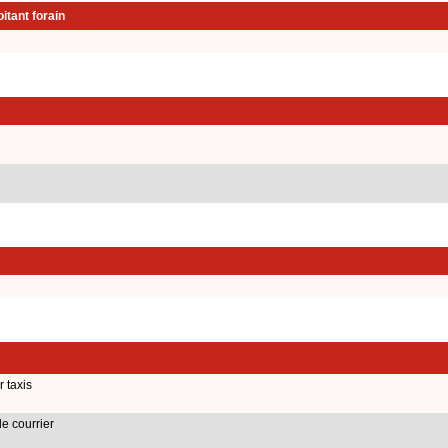
itant forain
 taxis
e courrier