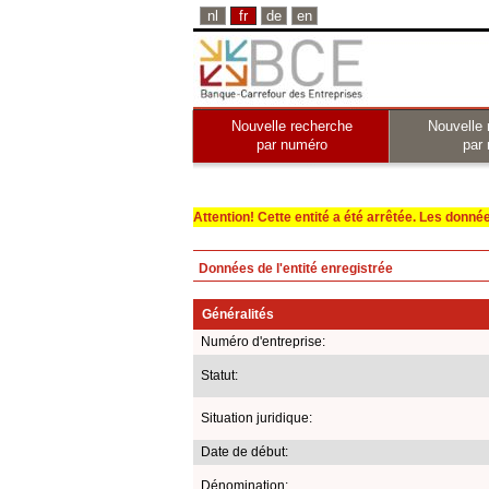
nl
fr
de
en
Nouvelle recherche
Nouvelle 
par numéro
par
Attention! Cette entité a été arrêtée. Les données 
Données de l'entité enregistrée
Généralités
Numéro d'entreprise:
Statut:
Situation juridique:
Date de début:
Dénomination: