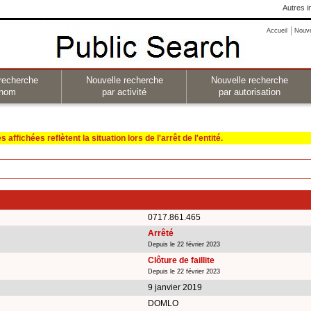
Autres i
Accueil
Nouv
recherche
Nouvelle recherche
Nouvelle recherche
 nom
par activité
par autorisation
affichées reflètent la situation lors de l'arrêt de l'entité.
0717.861.465
Arrêté
Depuis le 22 février 2023
Clôture de faillite
Depuis le 22 février 2023
9 janvier 2019
DOMLO