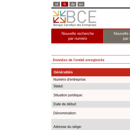
nl
fr
de
en
Nouvelle recherche
Nouvelle 
par numéro
par
Données de l'entité enregistrée
Généralités
Numéro d'entreprise:
Statut:
Situation juridique:
Date de début:
Dénomination:
Adresse du siège: