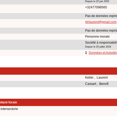
Depuis le 22 juin 2022
+32477098565
Pas de données repri
klrlaurent@gmail.com
Pas de données repri
Personne morale
Société à responsabili
Depuis le 25 juillet 2019
1
Données et Activité
Keller , Laurent
Cassart , Benoît
itant forain
intersectorie