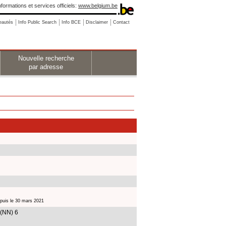
nformations et services officiels:
www.belgium.be
eautés
Info Public Search
Info BCE
Disclaimer
Contact
Nouvelle recherche
par adresse
puis le 30 mars 2021
(NN) 6