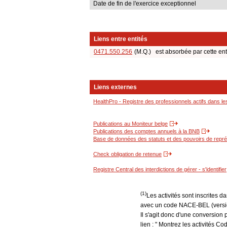
Date de fin de l'exercice exceptionnel
Liens entre entités
0471.550.256
(M.Q.) est absorbée par cette en
Liens externes
HealthPro - Registre des professionnels actifs dans le
Publications au Moniteur belge
Publications des comptes annuels à la BNB
Base de données des statuts et des pouvoirs de représ
Check obligation de retenue
Registre Central des interdictions de gérer - s'identifier
(1)
Les activités sont inscrites 
avec un code NACE-BEL (version
Il s'agit donc d'une conversion 
lien : " Montrez les activités 